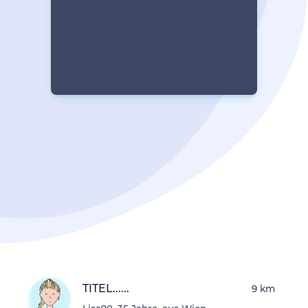
TITEL......
9 km