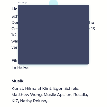
Lieblingsbücher
Schwierig... Distelfink, Ein Wenig Leben,
Der letzte Sessellift, Momo, Die unendliche
Geschichte, The Secret History, 1Q84, Die 13
1/2 Leben des Kaptain Blaubärs...
wahrscheinlich hab ich ganz wichtige
vergessen :)
Filme & Serien
La Haine
Musik
Kunst: Hilma af Klint, Egon Schiele,
Matthew Wong. Musik: Apsilon, Rosalia,
KIZ, Nathy Peluso,...