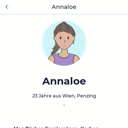
Annaloe
Anmelden
Zurü
ck
Annaloe
23 Jahre aus Wien, Penzing
-