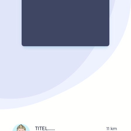
TITEL......
11 km