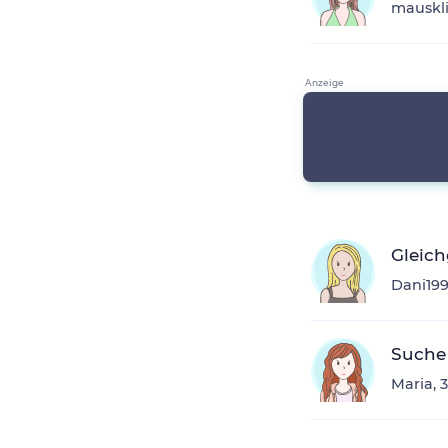
mauskli
Gleic
Dani199
Suche
Maria, 