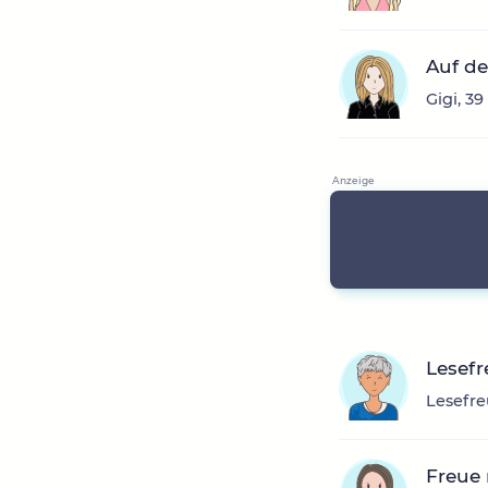
Auf de
Gigi, 3
Lesef
Lesefre
Freue 