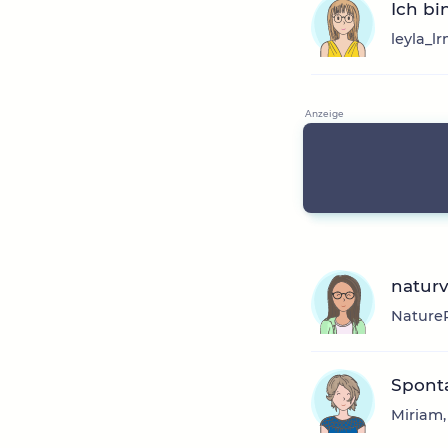
Ich bi
leyla_l
natur
NatureR
Spont
Miriam,