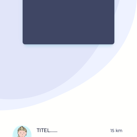
TITEL......
15 km