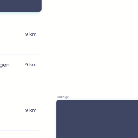
9 km
ngen
9 km
9 km