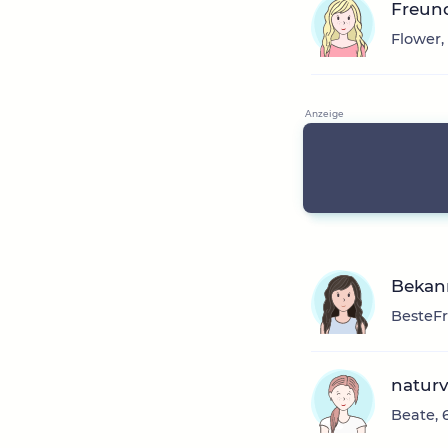
Freun
Flower,
Bekann
BesteFr
natur
Beate, 