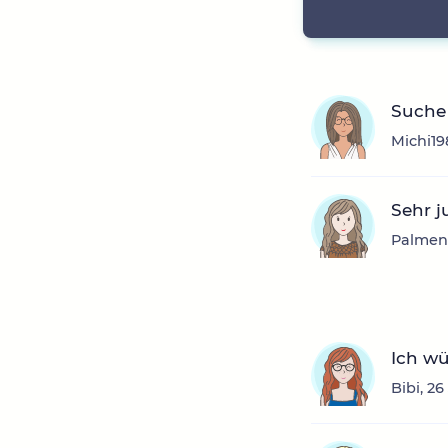
Suche
Michi19
Sehr j
Palmens
Ich wü
Bibi, 2