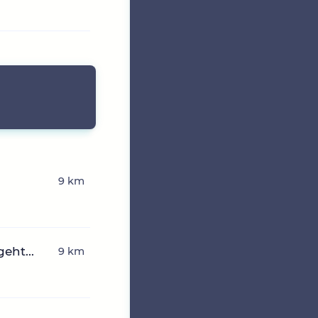
9 km
eht...
9 km