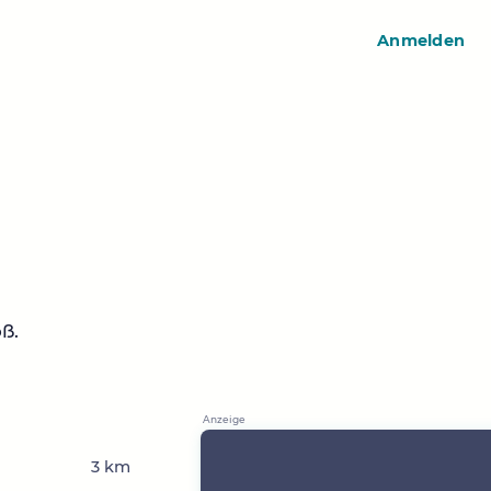
Anmelden
ß.
3 km