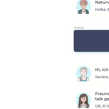
Naturv
Holka, 
Hi, ic
Sandra,
Freun
talk g
Ulli, 5