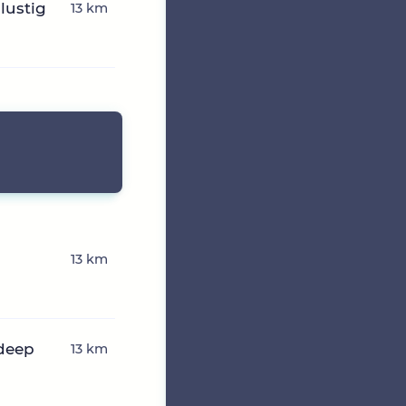
lustig
13 km
13 km
deep
13 km