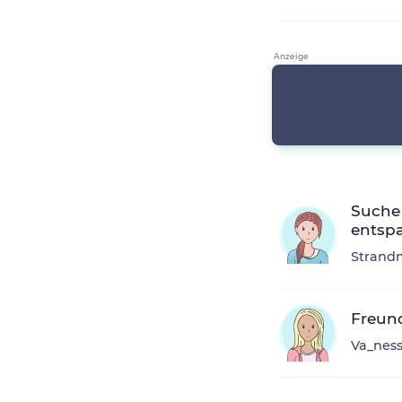
Suche
entspa
Strandm
Freun
Va_ness