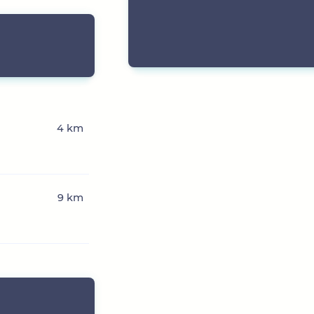
4 km
n
9 km