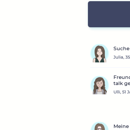
Suche
Julia, 
Freun
talk g
Ulli, 5
Meine