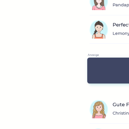
Pandaph
Perfec
Lemony,
Gute 
Christi