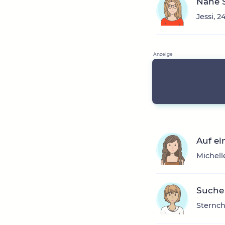
Nähe 
Jessi, 
Auf ei
Michell
Suche
Sternch