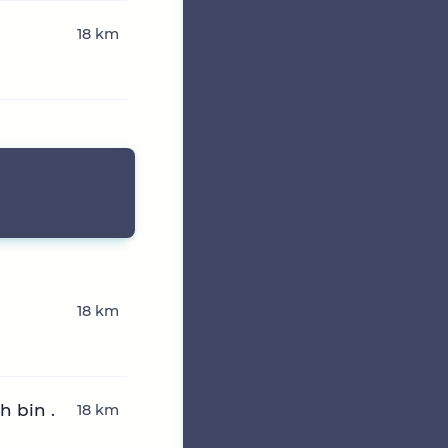
18 km
18 km
h bin .
18 km