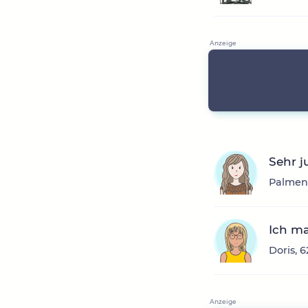
Sehr j
Palmens
Ich ma
Doris, 