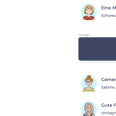
Eine 
Schweiz
Gemei
Sabine,
Gute F
chrissy