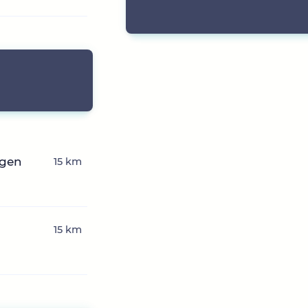
ngen
15 km
15 km