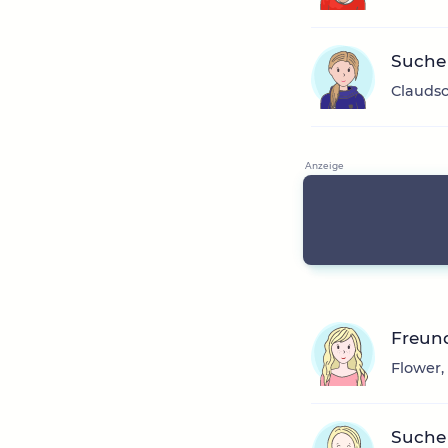
Suche 
Claudsc
Freun
Flower,
Suche