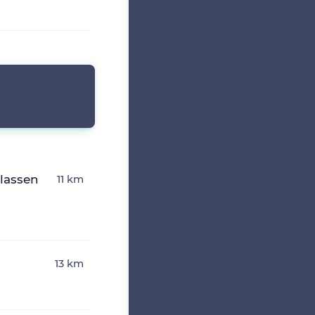
rlassen
11 km
13 km