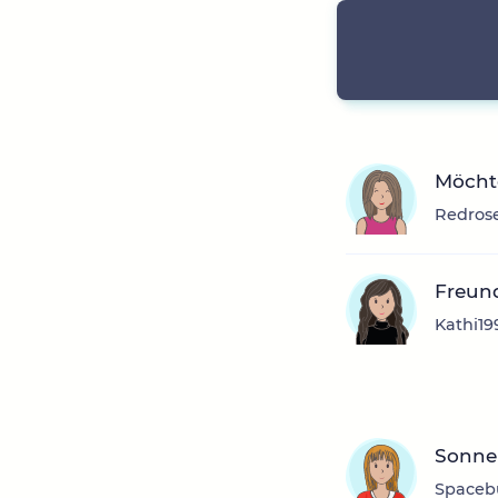
Möchte
Redrose
Freun
Kathi19
Sonne 
Spacebu