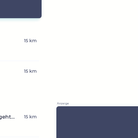
15 km
15 km
eht...
15 km