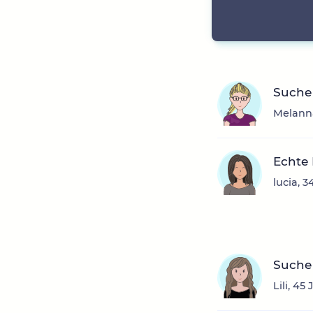
Suche
Melanna
Echte 
lucia, 
Suche 
Lili, 45