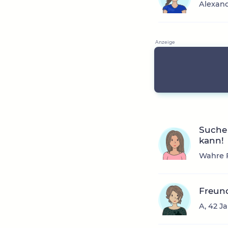
Alexand
Suche 
kann!
Wahre F
Freun
A, 42 J