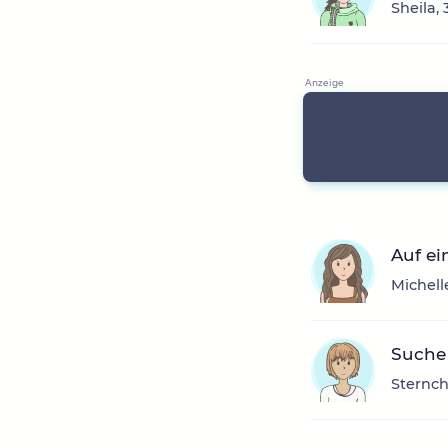
Sheila,
Auf ei
Michell
Suche
Sternch