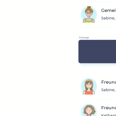
Gemei
Sabine,
Freun
Sabine,
Freund
Kathari