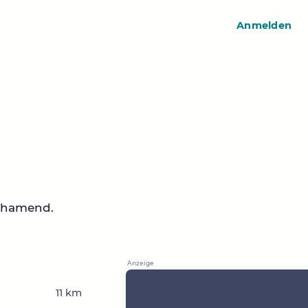
Anmelden
schamend.
11 km