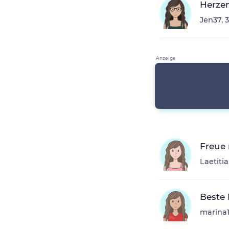
Herze
Jen37, 
Freue
Laetiti
Beste
marina1