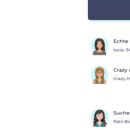
Echte 
lucia, 
Crazy 
Crazy H
Suche 
Patii B