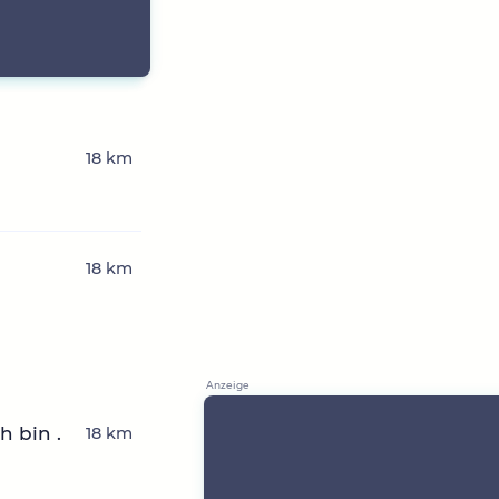
18 km
18 km
h bin .
18 km