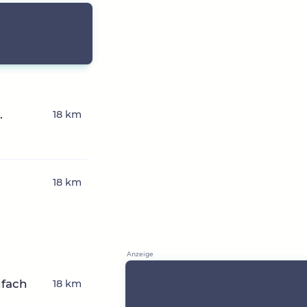
.
18 km
18 km
nfach
18 km