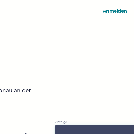
Anmelden
n
önau an der