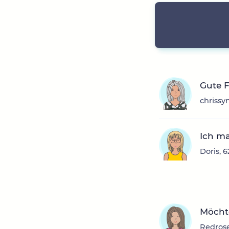
Gute F
chrissy
Ich ma
Doris, 
Möchte
Redrose