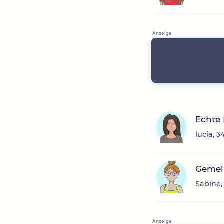
Echte 
lucia, 
Gemei
Sabine,