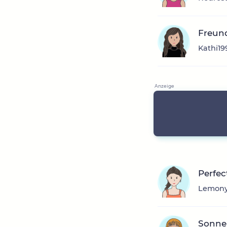
Freun
Kathi19
Perfec
Lemony,
Sonne 