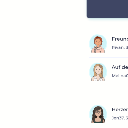
Freund
Rivan, 
Auf d
Melina0
Herze
Jen37, 