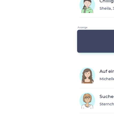
Chilli
Sheila,
Auf ei
Michell
Suche
Sternch