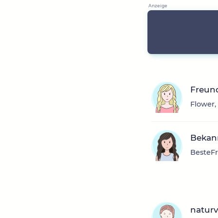
Freun
Flower,
Bekann
BesteFr
natur