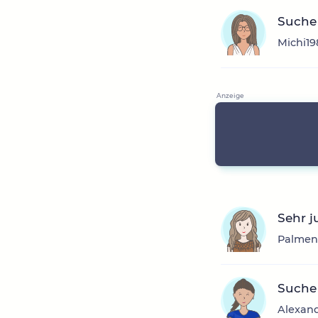
Suche
Michi19
Sehr j
Palmens
Suche
Alexand