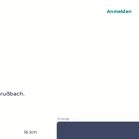
Anmelden
ßrußbach.
16 km