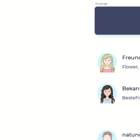
Freun
Flower,
Bekann
BesteFr
natur