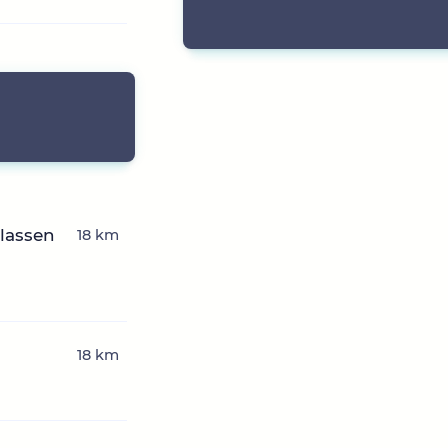
rlassen
18 km
18 km