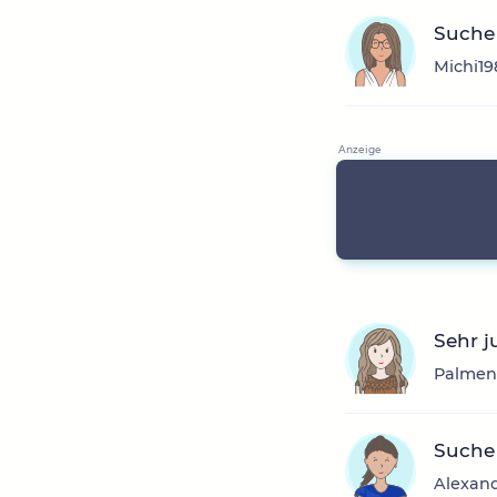
Suche
Michi19
Sehr j
Palmens
Suche
Alexand