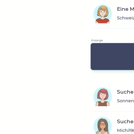
Eine 
Schweiz
Suche
Sonnens
Suche
Michi19