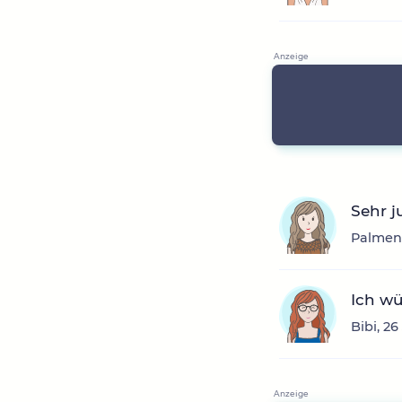
Sehr j
Palmens
Ich wü
Bibi, 2