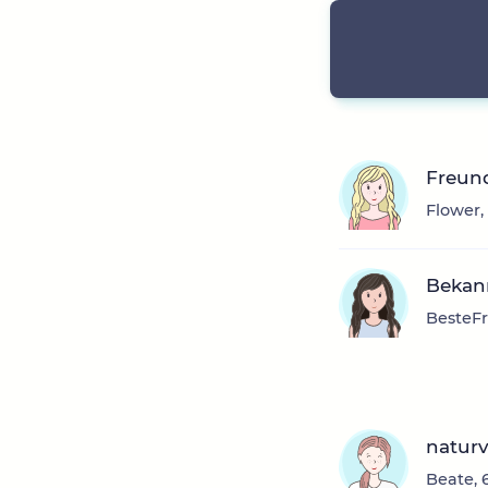
Freun
Flower,
Bekann
BesteFr
natur
Beate, 