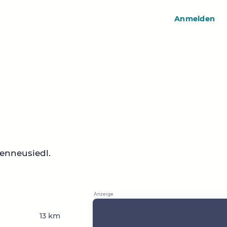
Anmelden
enneusiedl.
13 km