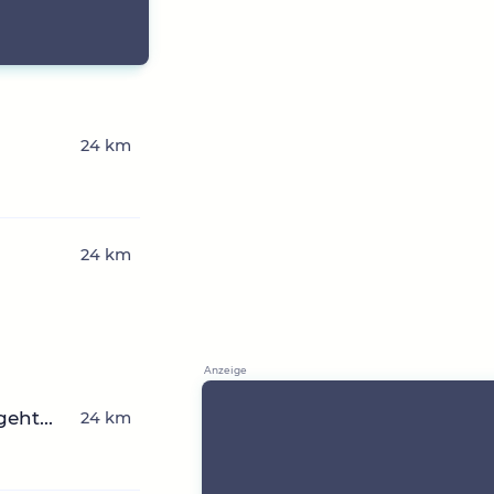
24 km
24 km
eht...
24 km