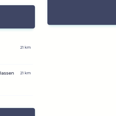
21 km
rlassen
21 km