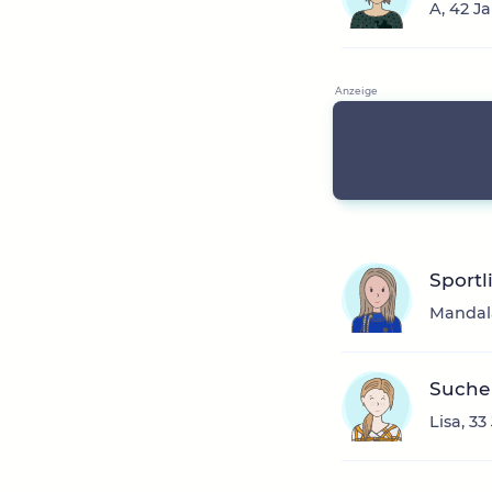
A, 42 J
Sportl
Mandala
Suche 
Lisa, 3