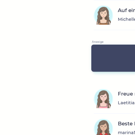
Auf ei
Michell
Freue
Laetiti
Beste
marina1