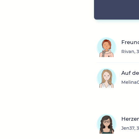
Freund
Rivan, 
Auf d
Melina0
Herze
Jen37, 