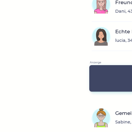
Freun
Dani, 4
Echte 
lucia, 
Gemei
Sabine,