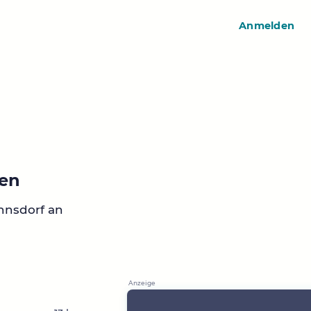
Anmelden
den
nnsdorf an