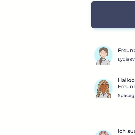
Freun
Lydia97
Halloo
Freun
Spacegi
Ich su