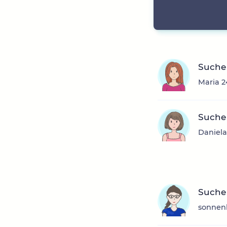
Suche
Maria 2
Suche
Daniela
Suche
sonnenb