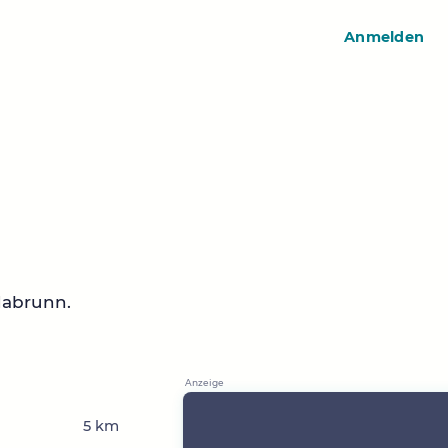
Anmelden
dabrunn.
5 km