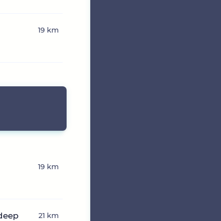
n
19 km
19 km
deep
21 km