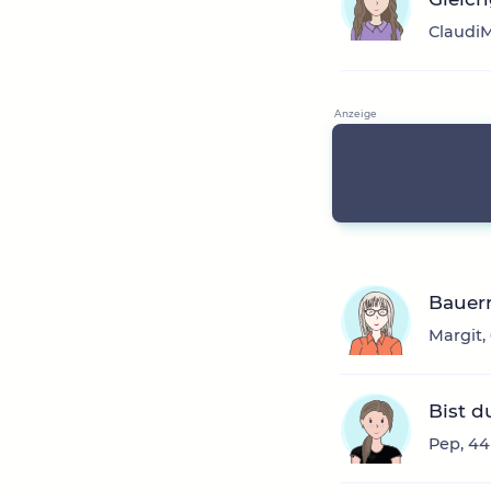
ClaudiM
Bauer
Margit,
Bist d
Pep, 44