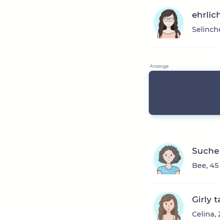
ehrlic
Selinch
Suche
Bee, 45
Girly 
Celina,