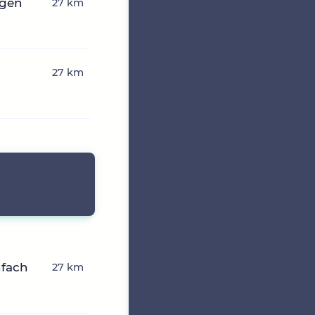
ngen
27 km
27 km
nfach
27 km