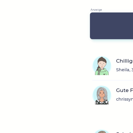
Chilli
Sheila,
Gute F
chrissy