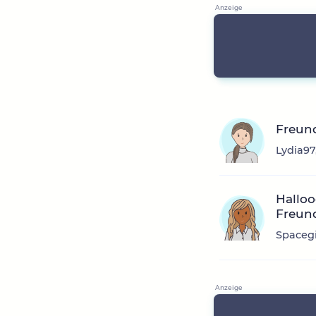
Freun
Lydia97
Halloo
Freun
Spacegi