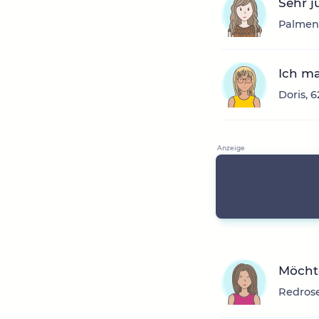
Sehr j
Palmens
Ich ma
Doris, 
Möchte
Redrose