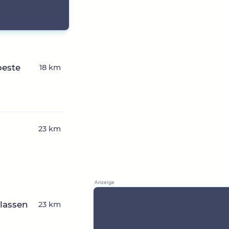
beste
18 km
23 km
rlassen
23 km