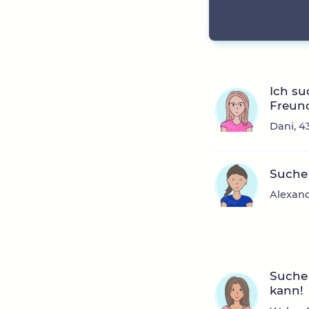
Ich su
Freun
Dani, 4
Suche
Alexand
Suche 
kann!