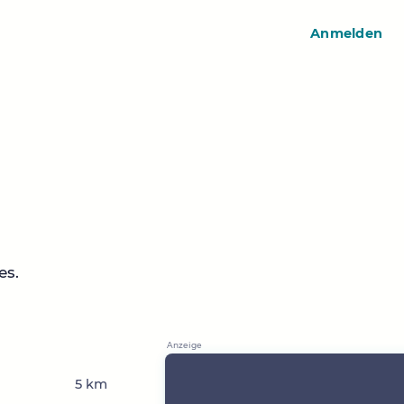
Anmelden
es.
5 km