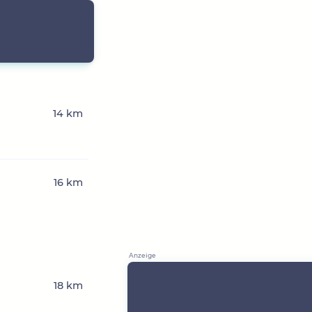
14 km
16 km
n
18 km