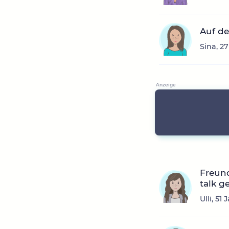
Auf d
Sina, 2
Freun
talk g
Ulli, 5