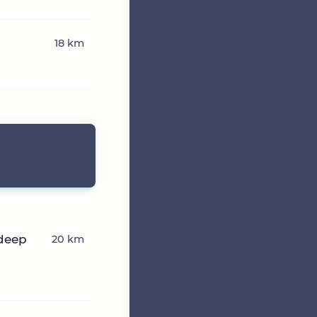
18 km
deep
20 km