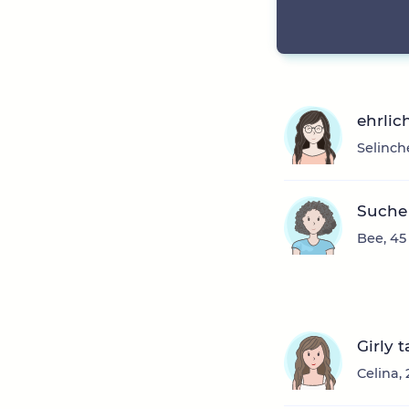
ehrlic
Selinch
Suche
Bee, 45
Girly 
Celina,