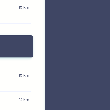
10 km
10 km
12 km