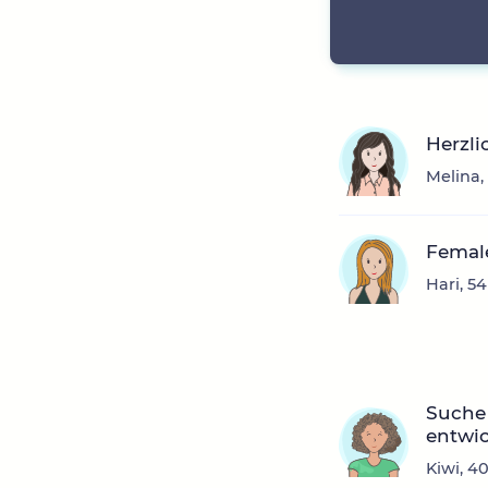
Herzl
Melina,
Femal
Hari, 5
Suche
entwi
Kiwi, 4