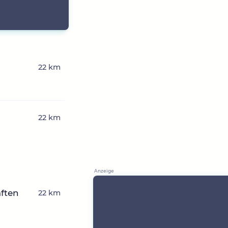
22 km
22 km
ften
22 km