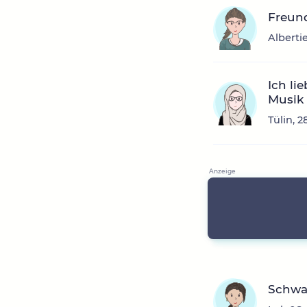
Freun
Alberti
Ich li
Musik
Tülin, 2
Schwa