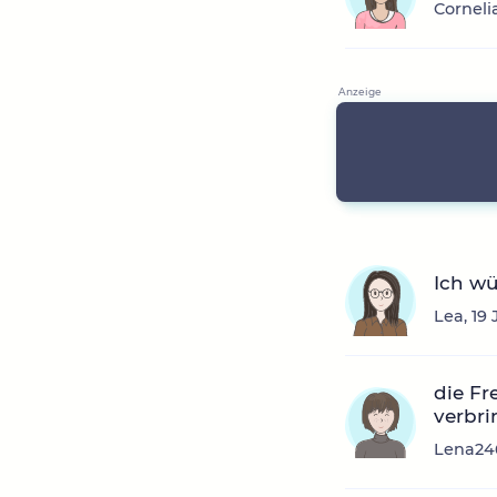
Corneli
Ich w
Lea, 19
die Fr
verbr
Lena246