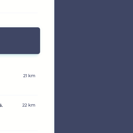
21 km
ä.
22 km