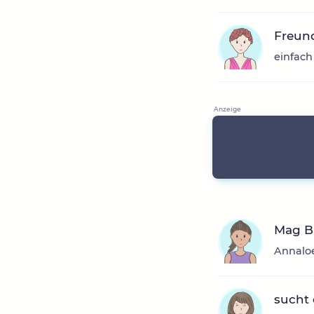
Freund
einfach
Mag Bü
Annaloe
sucht