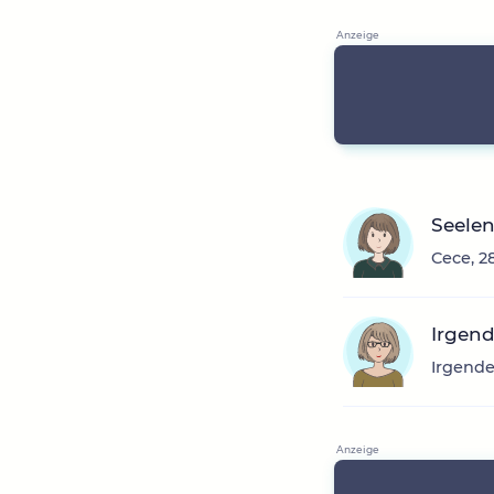
Seele
Cece, 2
Irgen
Irgende