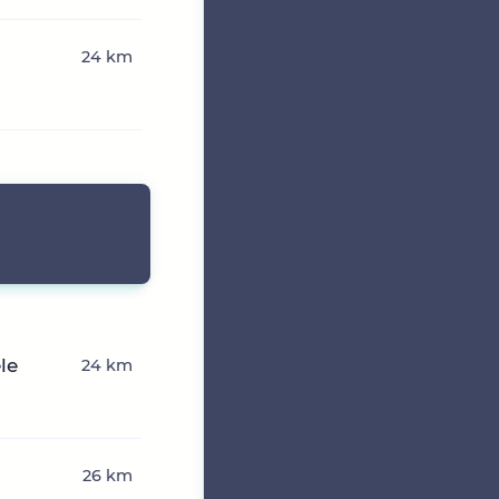
24 km
le
24 km
26 km