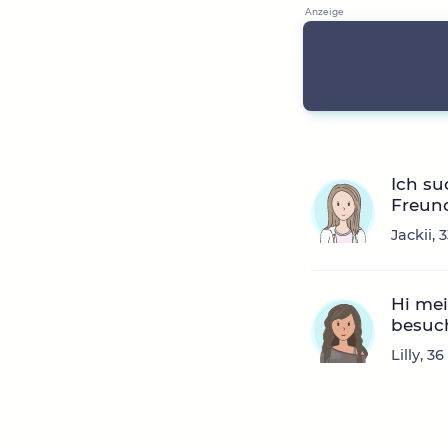
Ich su
Freund
Jackii,
Hi mei
besuc
Lilly, 3