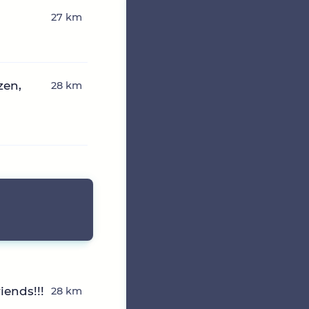
27 km
zen,
28 km
ends!!!
28 km