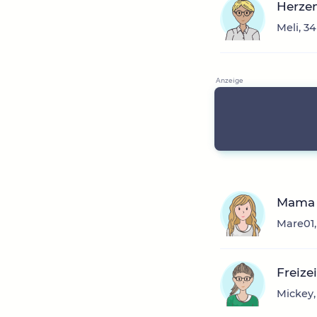
Herzen
Meli, 34
Mama 
Mare01,
Freize
Mickey,