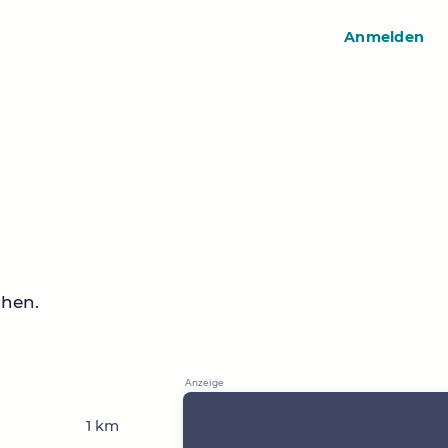
Anmelden
chen.
n
1 km