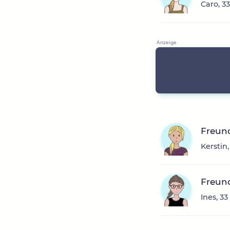
Caro, 3
Freun
Kerstin
Freun
Ines, 3