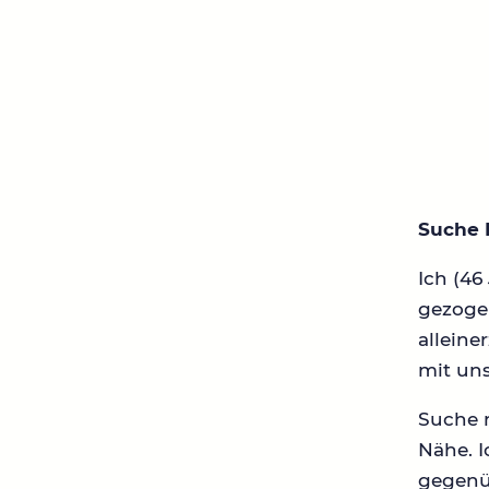
Suche 
Ich (46
gezogen
alleine
mit uns
Suche n
Nähe. 
gegenü