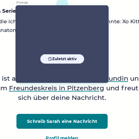
 Serien
die ich mir immer wieder anschauen könnte: Xo Kitt
natomy, Pretty Little Liars
Zuletzt aktiv
ist auf der Suche nach einer
Freundin
un
em
Freundeskreis in Pitzenberg
und freut
sich über deine Nachricht.
Schreib Sarah
eine Nachricht
Profil melden