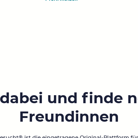
 dabei und finde 
Freundinnen
sucht® ist die eingetragene Original-Plattform fü