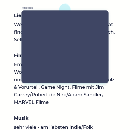
Lieblingsbücher
Weltmedizin, Das Kind in dir muss Heimat
finden, Der holistische Mensch, Heile. Dich.
Selbst.
Filme & Serien
Emily in Paris!, Die Hütte - ein
Wochenende mit Gott, Madame Mallory
und der Duft von Curry, Überredung, Stolz
& Vorurteil, Game Night, Filme mit Jim
Carrey/Robert de Niro/Adam Sandler,
MARVEL Filme
Musik
sehr viele - am liebsten Indie/Folk