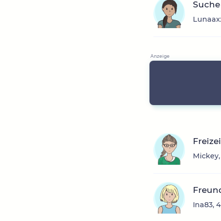
Suche
Lunaaxx
Freize
Mickey,
Freun
Ina83, 