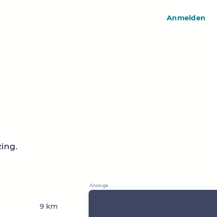
Anmelden
ing.
9 km