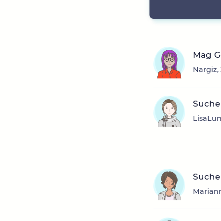
Mag Ge
Nargiz,
Suche 
LisaLum
Suche 
Mariann