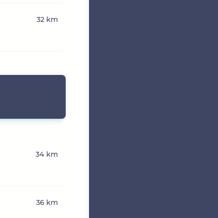
32 km
n
34 km
36 km