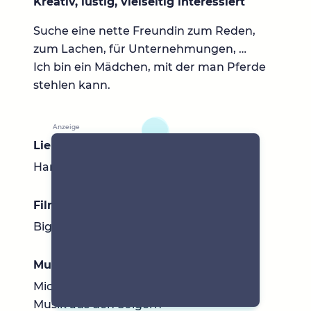
Kreativ, lustig, vielseitig interessiert
Suche eine nette Freundin zum Reden,
zum Lachen, für Unternehmungen, …
Ich bin ein Mädchen, mit der man Pferde
stehlen kann.
Lieblingsbücher
Harry Potter
Filme & Serien
Big Bang Theory
Musik
Michael Jackson, Adele Aktuelle Musik,
Musik aus den 80igern