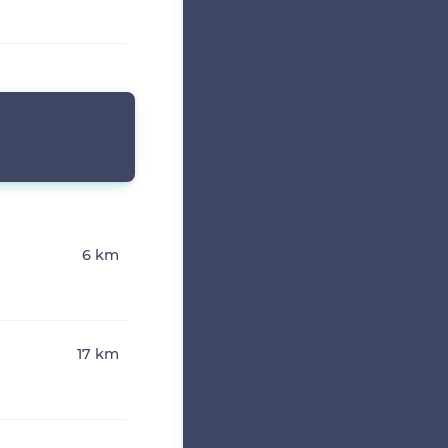
6 km
n
17 km