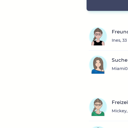
Freun
Ines, 3
Suche 
Miami05
Freize
Mickey,