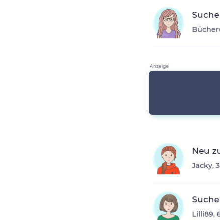
Suche 
Bücherw
Neu z
Jacky, 
Suche
Lilli89,