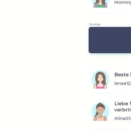
Mommyo
Beste
lenaa12
Liebe 
verbri
Alina01