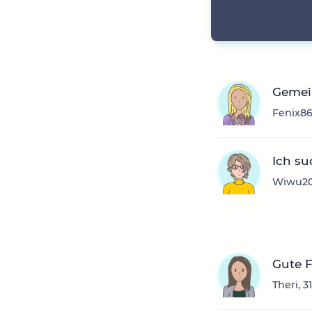
Gemei
Fenix86
Ich su
Wiwu20,
Gute 
Theri, 3