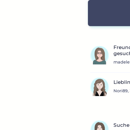
Freund
gesuch
madelei
Liebl
Nori89,
Suche