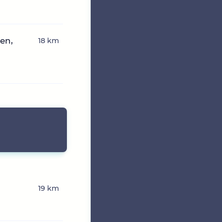
en,
18 km
19 km