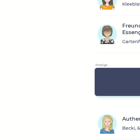
Kleebla
Freun
Essen
Gartenf
Authen
Becki, 