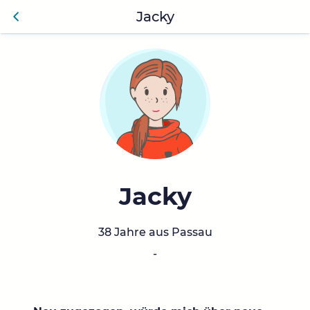
Jacky
Anmelden
Zurü
ck
Jacky
38 Jahre aus Passau
-