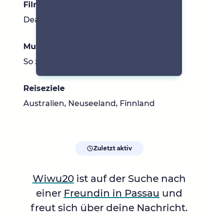
Filme & Serien
Dead Poets Society, Friends, Buffy
Musik
So ziemlich alles, außer Schlager
Reiseziele
Australien, Neuseeland, Finnland
Zuletzt aktiv
Wiwu20
ist auf der Suche nach
einer
Freundin in Passau
und
freut sich über deine Nachricht.