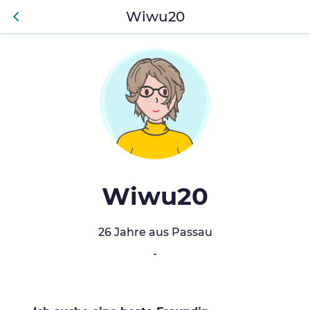
Wiwu20
Anmelden
Zurü
ck
Wiwu20
26 Jahre aus Passau
-