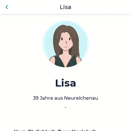
Lisa
Anmelden
Zurü
ck
Lisa
39 Jahre aus Neureichenau
-