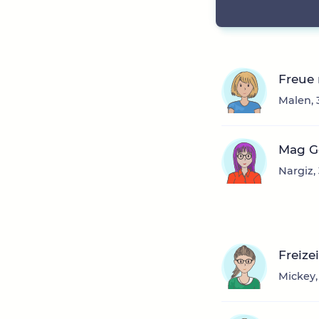
Freue
Malen, 
Mag Ge
Nargiz,
Freize
Mickey,