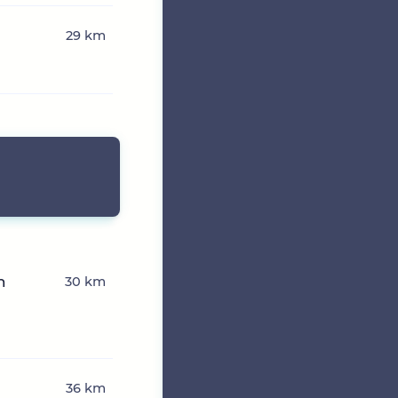
29 km
n
30 km
36 km