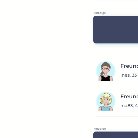
Freun
Ines, 3
Freun
Ina83, 