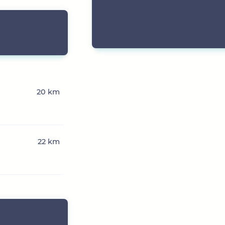
n
20 km
22 km