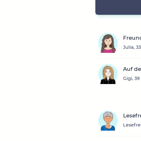
Freun
Julia, 
Auf de
Gigi, 3
Lesef
Lesefre