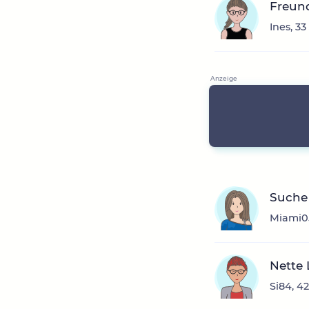
Freun
Ines, 3
Suche 
Miami05
Nette 
Si84, 4