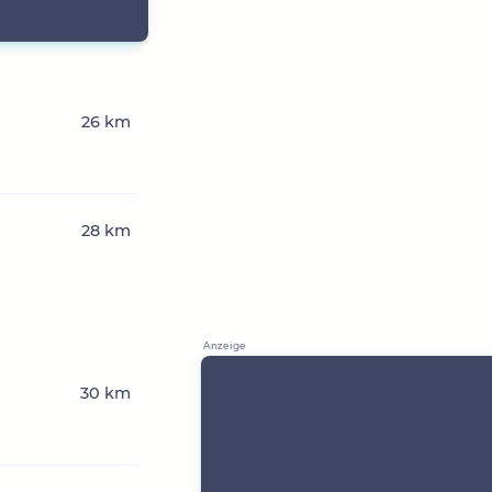
n
26 km
28 km
30 km