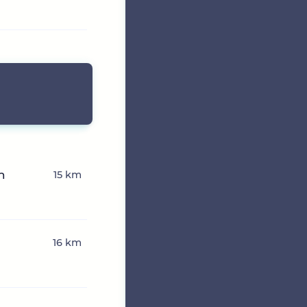
n
15 km
16 km