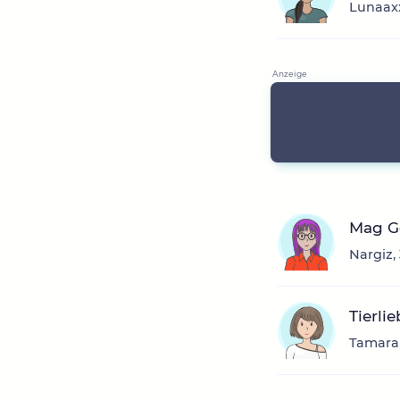
Lunaaxx
Mag Ge
Nargiz,
Tierli
Tamara,