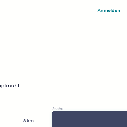
Anmelden
pplmühl.
8 km