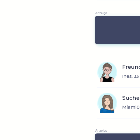
Freun
Ines, 3
Suche 
Miami05