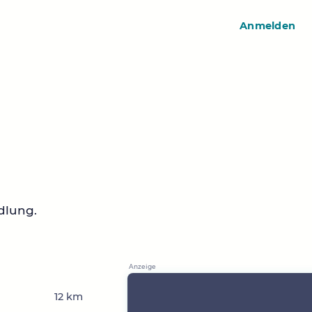
Anmelden
dlung.
12 km