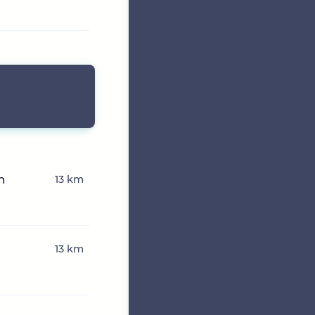
n
13 km
13 km