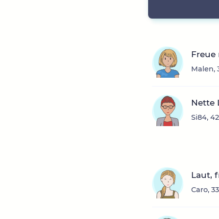
Freue
Malen, 
Nette 
Si84, 4
Laut, 
Caro, 3