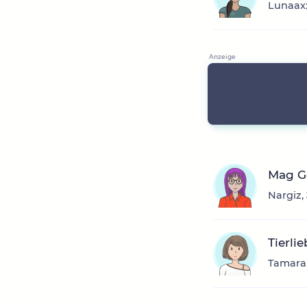
Lunaaxx
Mag Ge
Nargiz,
Tierli
Tamara,