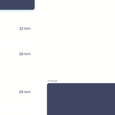
22 km
28 km
n
29 km