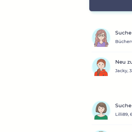
Suche 
Bücherw
Neu z
Jacky, 
Suche
Lilli89,