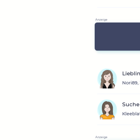
Liebl
Nori89,
Suche
Kleebla