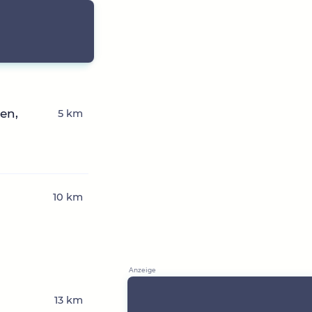
en,
5 km
10 km
13 km