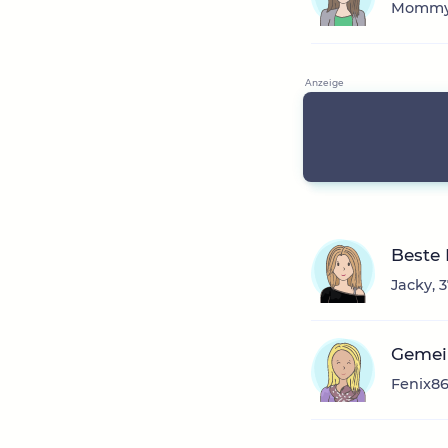
Mommyo
Beste
Jacky, 
Gemei
Fenix86