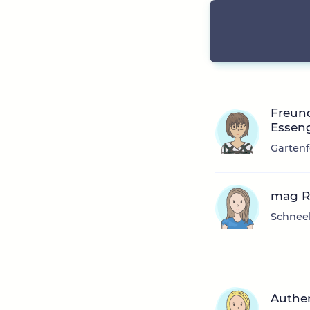
Freun
Essen
Gartenf
mag R
Schneeb
Authen