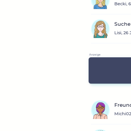
Becki, 
Suche
Lisi, 2
Freund
Michi02,