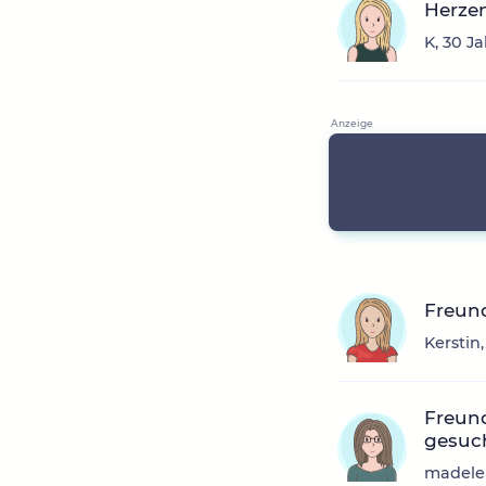
Herzen
K, 30 J
Freun
Kerstin
Freund
gesuch
madelei