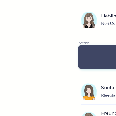
Liebl
Nori89,
Suche
Kleebla
Freun