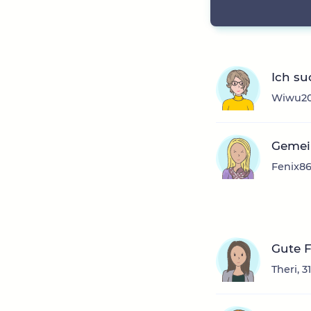
Ich su
Wiwu20,
Gemei
Fenix86
Gute 
Theri, 3