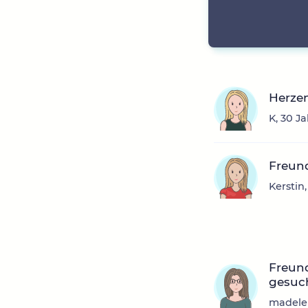
Herzen
K, 30 J
Freun
Kerstin
Freund
gesuch
madelei