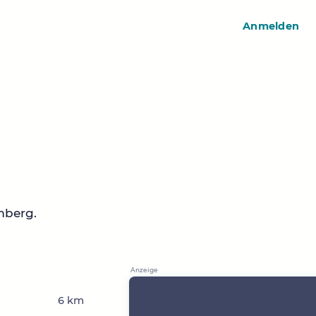
Anmelden
mberg.
6 km