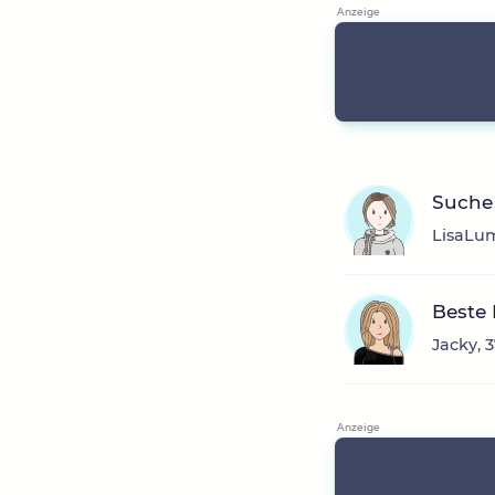
Suche 
LisaLum
Beste
Jacky, 