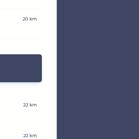
20 km
n
22 km
22 km