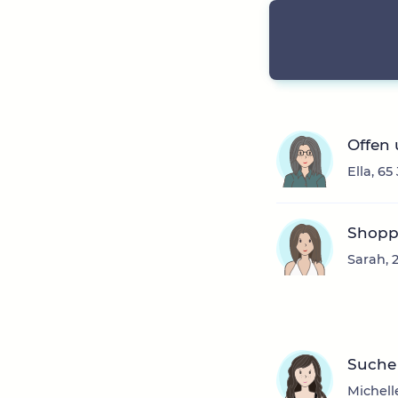
Offen 
Ella, 6
Shoppe
Sarah, 
Suche 
Michell