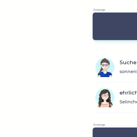
Suche
sonnenb
ehrlic
Selinch