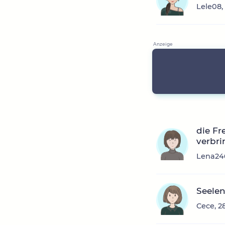
Lele08,
die Fr
verbr
Lena246
Seele
Cece, 2