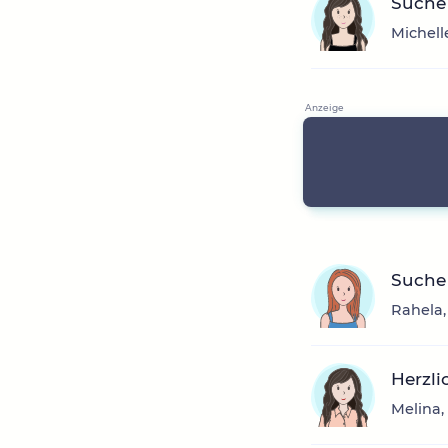
Suche 
Michell
Suche
Rahela,
Herzl
Melina,