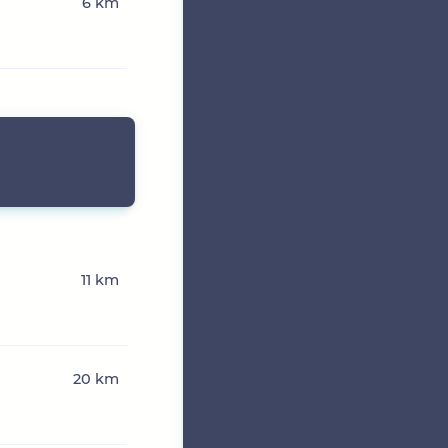
6 km
11 km
20 km