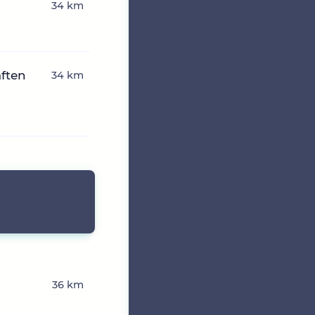
34 km
ften
34 km
36 km