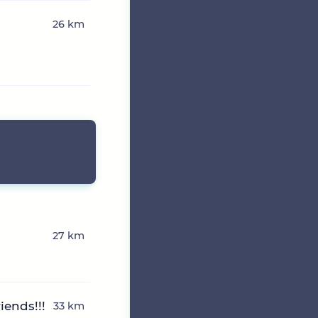
26 km
27 km
ends!!!
33 km