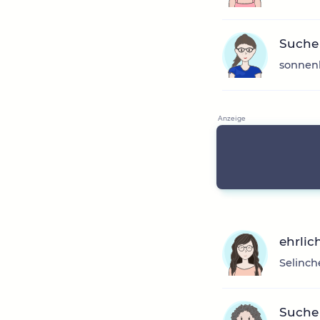
Suche
sonnenb
ehrlic
Selinch
Suche