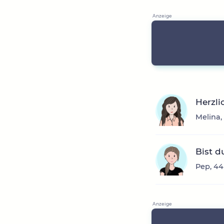
Herzl
Melina,
Bist d
Pep, 44