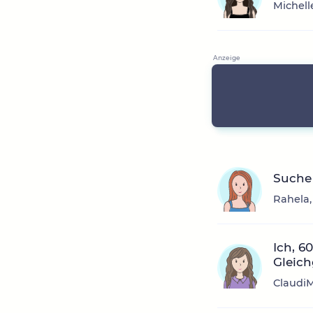
Michell
Suche
Rahela,
Ich, 6
Gleich
ClaudiM