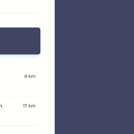
8 km
n
17 km