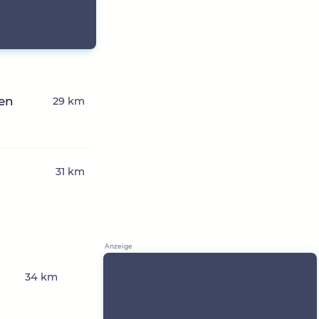
hen
29 km
31 km
34 km