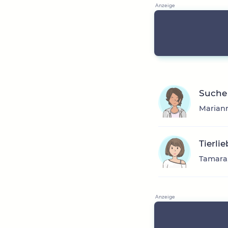
Suche 
Mariann
Tierli
Tamara,