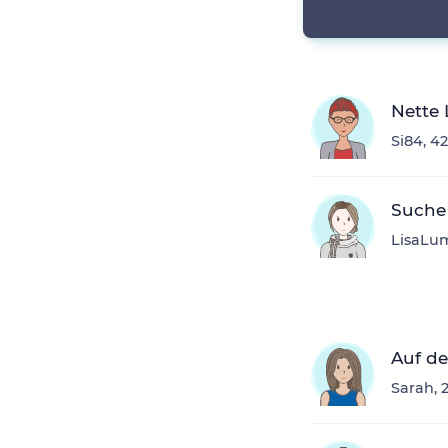
Nette 
Si84, 4
Suche 
LisaLum
Auf de
Sarah, 