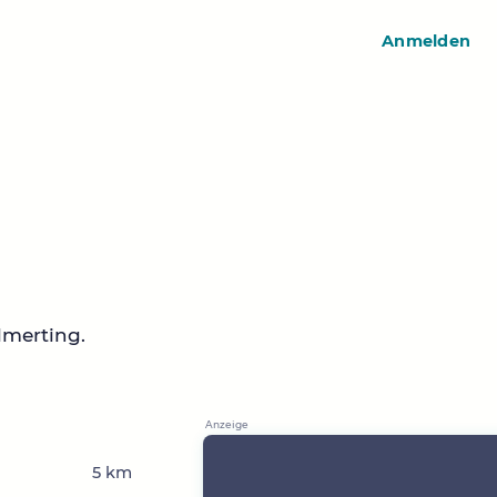
Anmelden
lmerting.
5 km