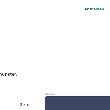
Anmelden
münster.
n
3 km