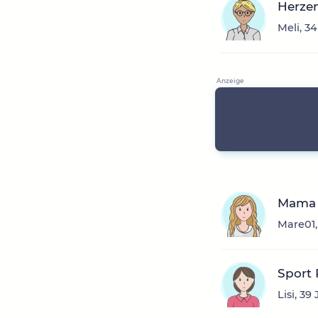
Herzen
Meli, 34
Mama 
Mare01,
Sport 
Lisi, 3