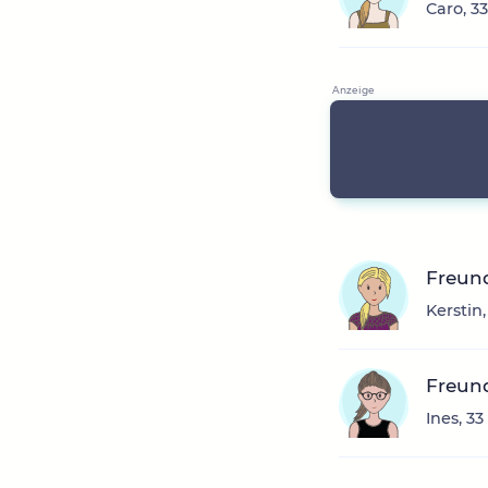
Caro, 3
Freun
Kerstin
Freun
Ines, 3