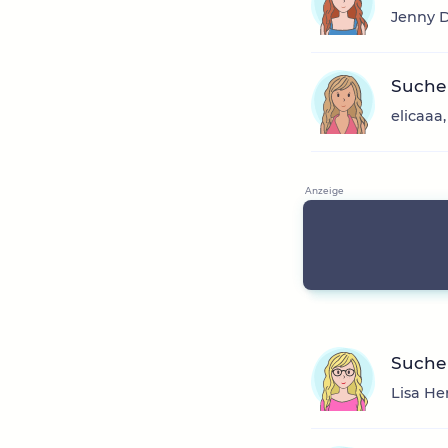
Jenny D
Suche
elicaaa
Suche 
Lisa He