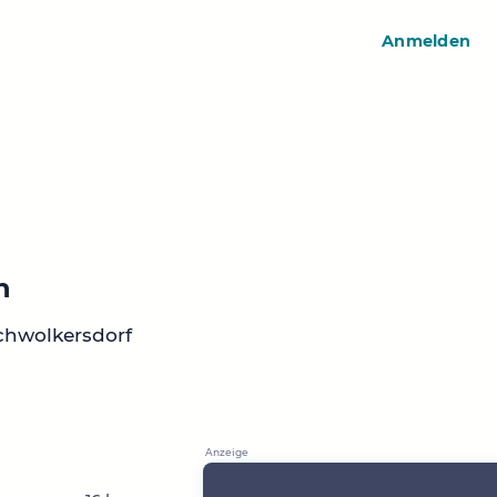
Anmelden
n
chwolkersdorf