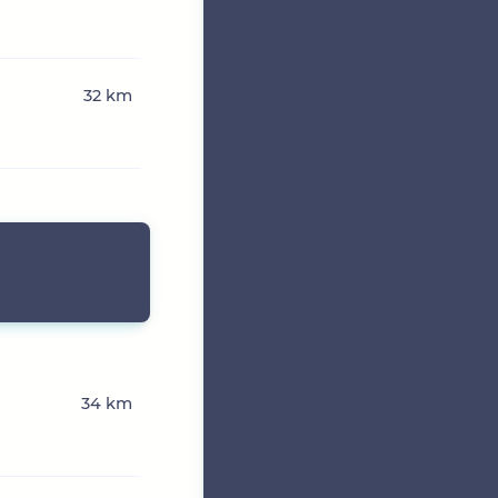
32 km
34 km