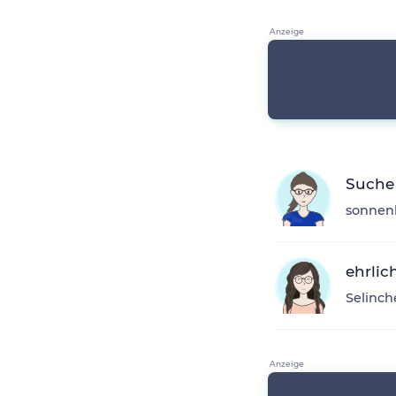
Suche
sonnenb
ehrlic
Selinch