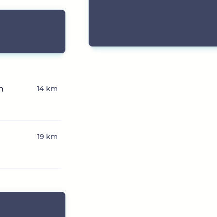
n
14 km
19 km