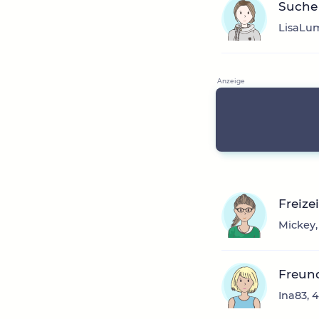
Suche 
LisaLum
Freize
Mickey,
Freun
Ina83, 