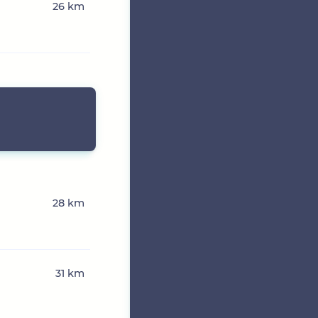
26 km
28 km
31 km