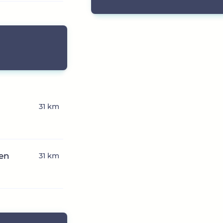
31 km
hen
31 km