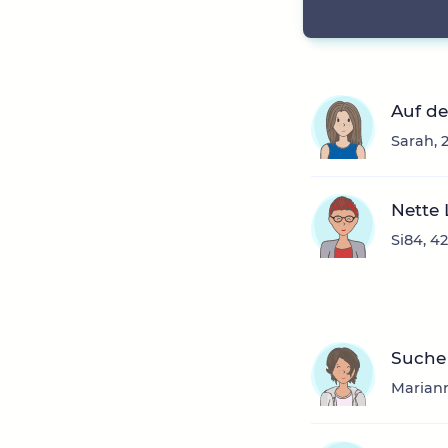
Auf de
Sarah, 
Nette 
Si84, 4
Suche 
Mariann