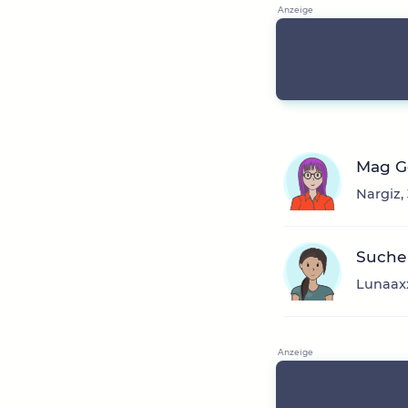
Mag Ge
Nargiz,
Suche
Lunaaxx