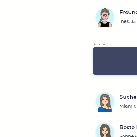
Freun
Ines, 3
Suche 
Miami05
Beste
Sonne20