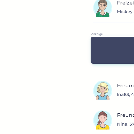
Freize
Mickey,
Freun
Ina83, 
Freun
Nina, 3