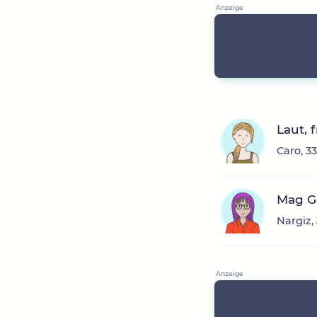
Laut, 
Caro, 3
Mag Ge
Nargiz,