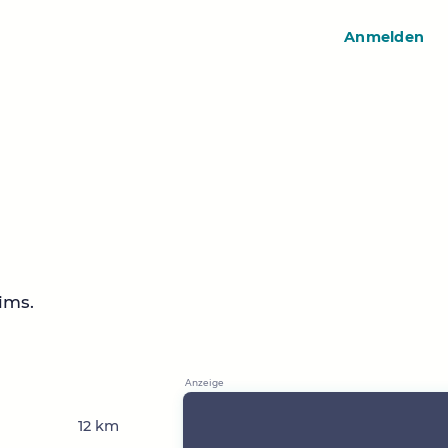
Anmelden
ims.
12 km