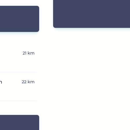
n
21 km
n
22 km