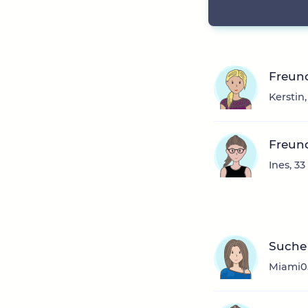
Freun
Kerstin
Freun
Ines, 3
Suche 
Miami05