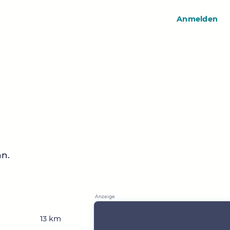
Anmelden
hn.
13 km