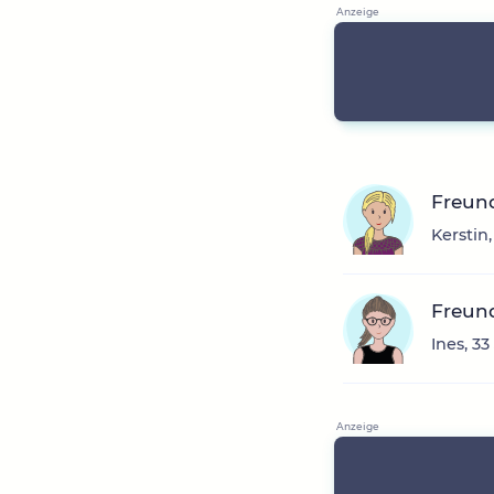
Freun
Kerstin
Freun
Ines, 3