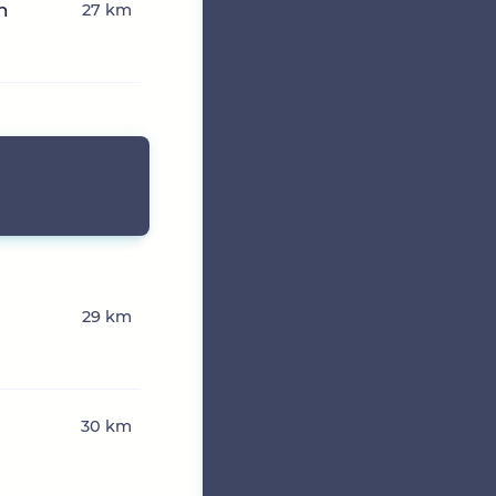
n
27 km
29 km
30 km