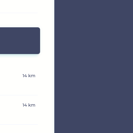
n
14 km
14 km