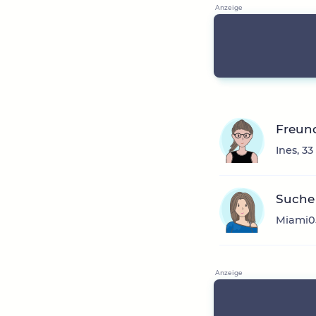
Freun
Ines, 3
Suche 
Miami05