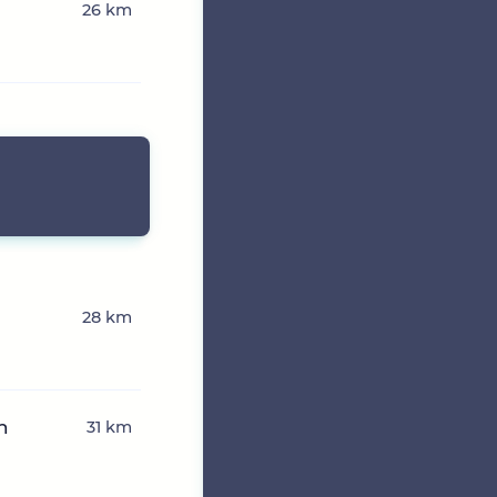
26 km
28 km
n
31 km