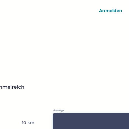
Anmelden
mmelreich.
n
10 km