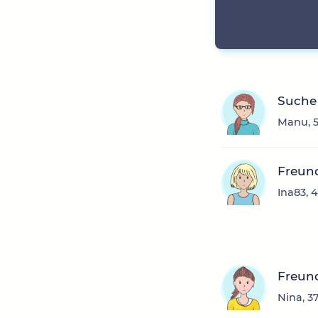
Suche 
Manu, 5
Freun
Ina83, 
Freun
Nina, 3