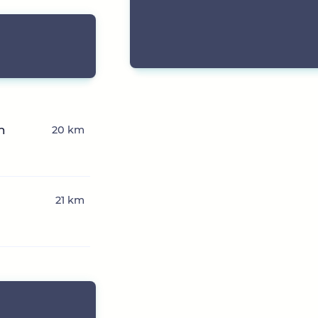
n
20 km
n
21 km