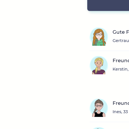
Gute 
Gertrau
Freun
Kerstin
Freun
Ines, 3