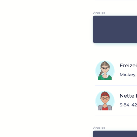
Freize
Mickey,
Nette 
Si84, 4