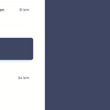
hen
31 km
34 km