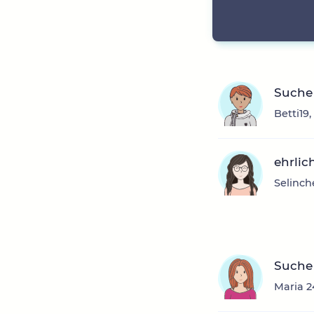
Suche
Betti19
ehrlic
Selinch
Suche
Maria 2