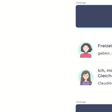
Freize
gabkir,
Ich, m
Gleich
ClaudiM