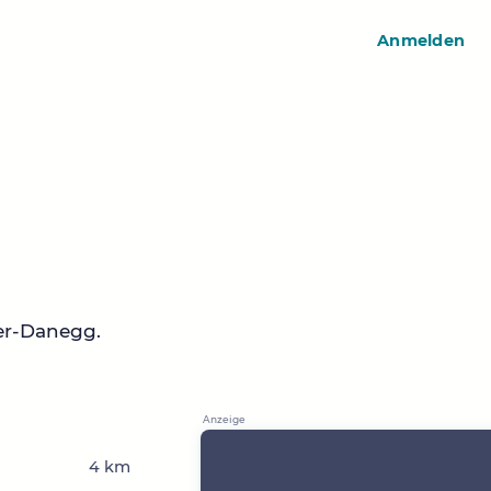
Anmelden
er-Danegg.
4 km