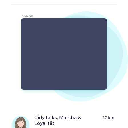
Girly talks, Matcha &
27 km
Loyalität