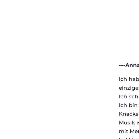
---Anna
Ich ha
einzig
Ich sch
Ich bin
Knacks 
Musik i
mit Me