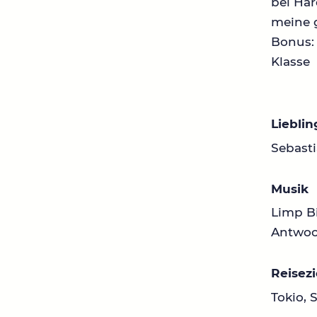
bei Ha
meine g
Bonus: 
Klasse
Liebli
Sebasti
Musik
Limp B
Antwoo
Reisezi
Tokio, 