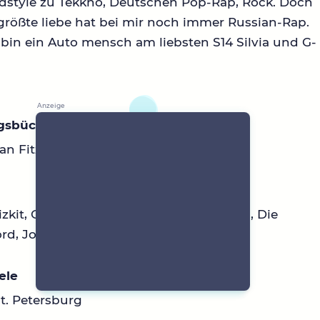
rdstyle zu Tekkno, Deutschen Pop-Rap, Rock. Doch
rößte liebe hat bei mir noch immer Russian-Rap.
bin ein Auto mensch am liebsten S14 Silvia und G-
ngsbücher
an Fitzek (ziemlich alle Bücher)
izkit, Grebz, Tommy Cash, Morgenshtern, Die
rd, Joost, AssiH, Tom Hengst
ele
St. Petersburg